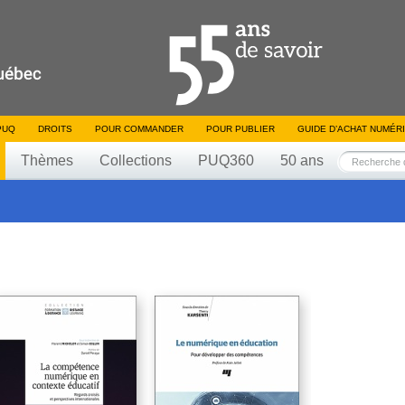
PUQ
DROITS
POUR COMMANDER
POUR PUBLIER
GUIDE D’ACHAT NUMÉR
Thèmes
Collections
PUQ360
50 ans