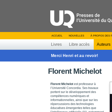
ACCUEIL
NOUVELLES
À PROPOS DES 
Livres
Libre accès
Auteurs
Merci Henri et au revoir!
Florent Michelot
Florent Michelot
est professeur à
l’Université Concordia. Ses travaux
portent sur le développement des
compétences numériques et
informationnelles, ainsi que sur les
répercussions des technologies
éducatives émergentes telles que