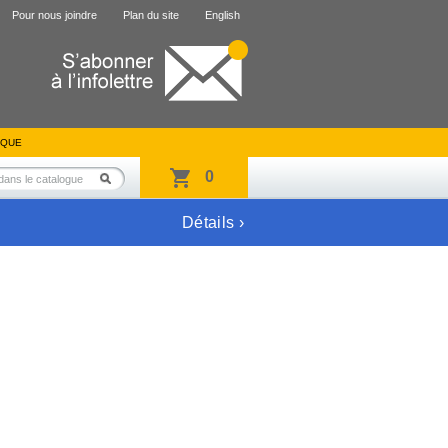
Pour nous joindre
Plan du site
English
IQUE
0
Détails ›