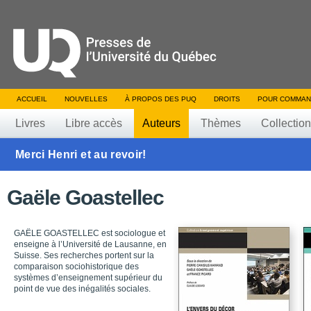
ACCUEIL
NOUVELLES
À PROPOS DES PUQ
DROITS
POUR COMMAN
Livres
Libre accès
Auteurs
Thèmes
Collectio
Merci Henri et au revoir!
Gaële Goastellec
GAËLE GOASTELLEC est sociologue et
enseigne à l’Université de Lausanne, en
Suisse. Ses recherches portent sur la
comparaison sociohistorique des
systèmes d’enseignement supérieur du
point de vue des inégalités sociales.