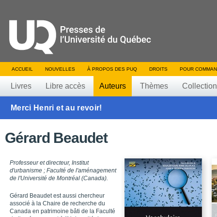
ACCUEIL
NOUVELLES
À PROPOS DES PUQ
DROITS
POUR COMMAN
Livres
Libre accès
Auteurs
Thèmes
Collectio
Merci Henri et au revoir!
Gérard Beaudet
Professeur et directeur, Institut
d'urbanisme ; Faculté de l'aménagement
de l'Université de Montréal (Canada).
Gérard Beaudet est aussi chercheur
associé à la Chaire de recherche du
Canada en patrimoine bâti de la Faculté