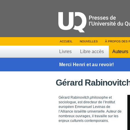
ACCUEIL
NOUVELLES
À PROPOS DES 
Livres
Libre accès
Auteurs
Merci Henri et au revoir!
Gérard Rabinovitc
Gérard Rabinovitch,philosophe et
sociologue, est directeur de l’Institut
européen Emmanuel Levinas de
l’Alliance israélite universelle. Auteur de
nombreux ouvrages, il travaille sur les
enjeux culturels contemporains.