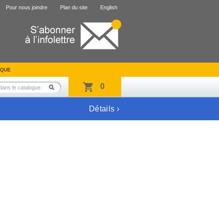
Pour nous joindre
Plan du site
English
IQUE
0
Détails ›