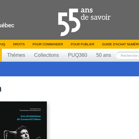
PUQ
DROITS
POUR COMMANDER
POUR PUBLIER
GUIDE D’ACHAT NUMÉR
Thèmes
Collections
PUQ360
50 ans
h