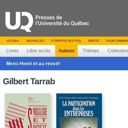
ACCUEIL
NOUVELLES
À PROPOS DES PUQ
DROITS
POUR COMMAN
Livres
Libre accès
Auteurs
Thèmes
Collectio
Merci Henri et au revoir!
Gilbert Tarrab