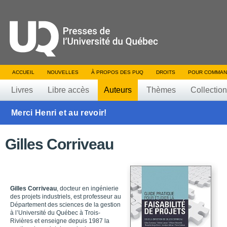
ACCUEIL
NOUVELLES
À PROPOS DES PUQ
DROITS
POUR COMMAN
Livres
Libre accès
Auteurs
Thèmes
Collectio
Merci Henri et au revoir!
Gilles Corriveau
Gilles Corriveau
, docteur en ingénierie
des projets industriels, est professeur
au
Département des sciences de la gestion
à l’Université du Québec à Trois-
Rivières
et enseigne depuis 1987 la