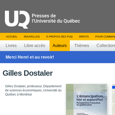
ACCUEIL
NOUVELLES
À PROPOS DES PUQ
DROITS
POUR COMMAN
Livres
Libre accès
Auteurs
Thèmes
Collectio
Merci Henri et au revoir!
Gilles Dostaler
Gilles Dostaler, professeur, Département
de sciences économiques, Université du
Québec à Montréal