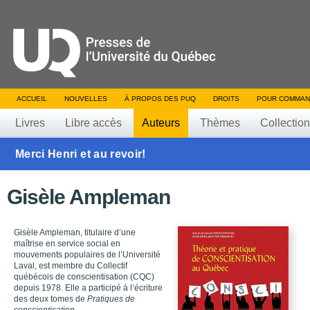
ACCUEIL
NOUVELLES
À PROPOS DES PUQ
DROITS
POUR COMMAN
Livres
Libre accès
Auteurs
Thèmes
Collectio
Merci Henri et au revoir!
Gisèle Ampleman
Gisèle Ampleman, titulaire d’une
maîtrise en service social en
mouvements populaires de l’Université
Laval, est membre du Collectif
québécois de conscientisation (CQC)
depuis 1978. Elle a participé à l’écriture
des deux tomes de
Pratiques de