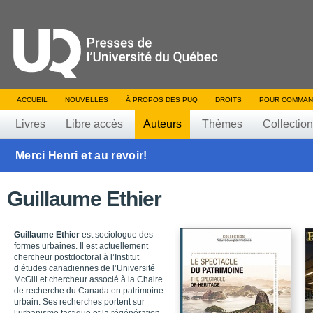
ACCUEIL
NOUVELLES
À PROPOS DES PUQ
DROITS
POUR COMMAN
Livres
Libre accès
Auteurs
Thèmes
Collectio
Merci Henri et au revoir!
Guillaume Ethier
Guillaume Ethier
est sociologue des
formes urbaines. Il est actuellement
chercheur post­doctoral à l’Institut
d’études canadiennes de l’Université
McGill et chercheur associé à la Chaire
de recherche du Canada en patrimoine
urbain. Ses recherches portent sur