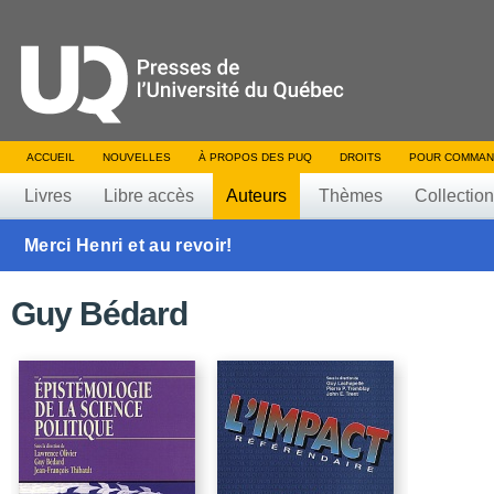
ACCUEIL
NOUVELLES
À PROPOS DES PUQ
DROITS
POUR COMMAN
Livres
Libre accès
Auteurs
Thèmes
Collectio
Merci Henri et au revoir!
Guy Bédard