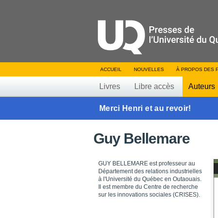
ACCUEIL
NOUVELLES
À PROPOS DES 
Livres
Libre accès
Auteurs
Merci Henri et au revoir!
Guy Bellemare
GUY BELLEMARE est professeur au
Département des relations industrielles
à l'Université du Québec en Outaouais.
Il est membre du Centre de recherche
sur les innovations sociales (CRISES).