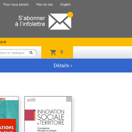
Pour nous joindre
Plan du site
English
IQUE
0
Détails ›