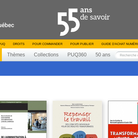
PUQ
DROITS
POUR COMMANDER
POUR PUBLIER
GUIDE D’ACHAT NUMÉR
Thèmes
Collections
PUQ360
50 ans