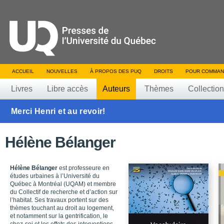
ACCUEIL
NOUVELLES
À PROPOS DES PUQ
DROITS
POUR COMMAN
Livres
Libre accès
Auteurs
Thèmes
Collectio
Merci Henri et au revoir!
Hélène Bélanger
Hélène Bélanger
est professeure en
études urbaines à l’Université du
Québec à Montréal (UQAM) et membre
du Collectif de recherche et d’action sur
l’habitat. Ses travaux portent sur des
thèmes touchant au droit au logement,
et notamment sur la gentrification, le