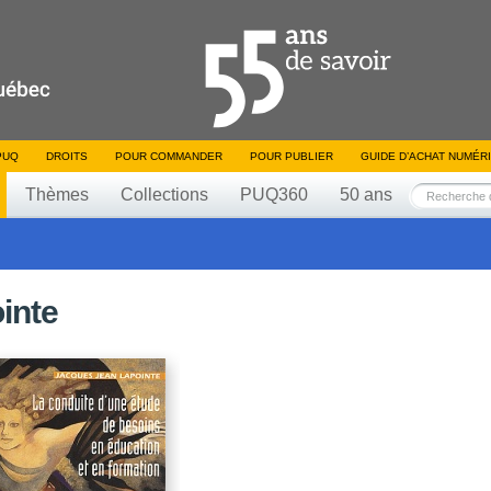
PUQ
DROITS
POUR COMMANDER
POUR PUBLIER
GUIDE D’ACHAT NUMÉR
Thèmes
Collections
PUQ360
50 ans
inte