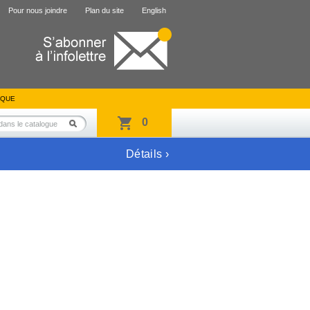
Pour nous joindre
Plan du site
English
IQUE
0
Détails ›