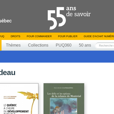
PUQ
DROITS
POUR COMMANDER
POUR PUBLIER
GUIDE D’ACHAT NUMÉR
Thèmes
Collections
PUQ360
50 ans
deau