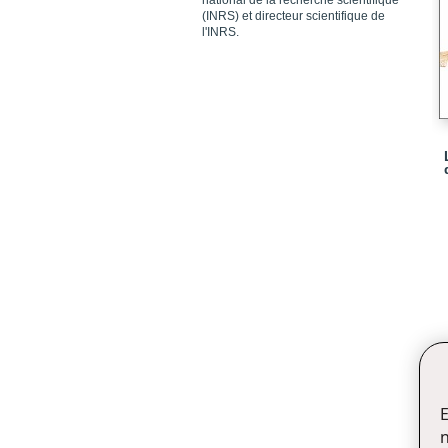
national de la recherche scientifique
(INRS) et directeur scientifique de
l'INRS.
E
n