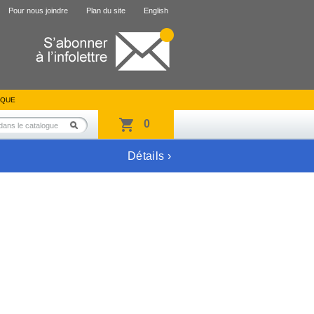
Pour nous joindre
Plan du site
English
IQUE
0
Détails ›