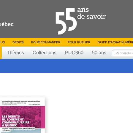
PUQ
DROITS
POUR COMMANDER
POUR PUBLIER
GUIDE D’ACHAT NUMÉR
Thèmes
Collections
PUQ360
50 ans