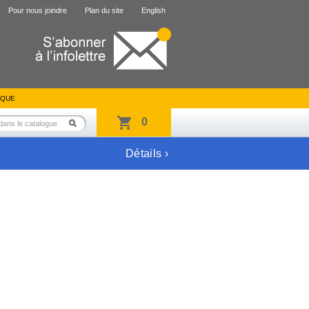
Pour nous joindre
Plan du site
English
IQUE
0
Détails ›