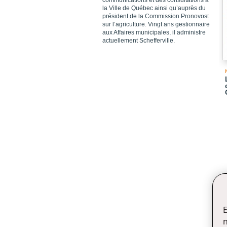
communications et des consultations à
la Ville de Québec ainsi qu’auprès du
président de la Commission Pronovost
sur l’agriculture. Vingt ans gestionnaire
aux Affaires municipales, il administre
actuellement Schefferville.
E
n