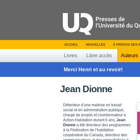
ACCUEIL
NOUVELLES
À PROPOS DES 
Livres
Libre accès
Auteurs
Merci Henri et au revoir!
Jean Dionne
Détenteur d’une maitrise en travail
social et en administration publique,
chargé de projets et coordonnateur à
Action-Habitation durant 6 ans,
Jean
Dionne
a été directeur des programmes
à la Fédération de l’habitation
coopérative du Canada, directeur des