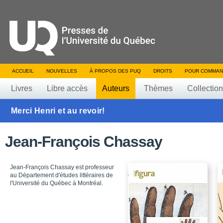
ACCUEIL
NOUVELLES
À PROPOS DES PUQ
DROITS
POUR COMMAN
Livres
Libre accès
Auteurs
Thèmes
Collectio
Merci Henri et au revoir!
Jean-François Chassay
Jean-François Chassay est professeur
au Département d'études littéraires de
l'Université du Québec à Montréal.