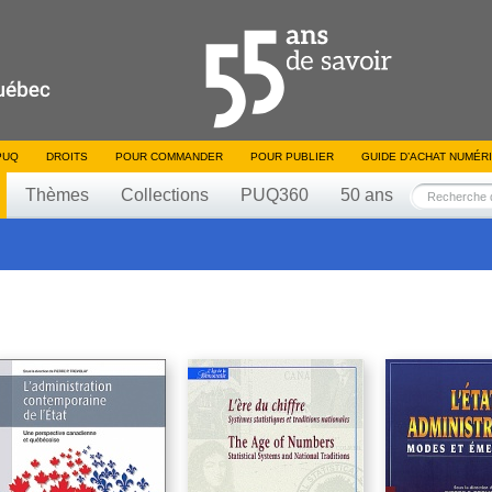
PUQ
DROITS
POUR COMMANDER
POUR PUBLIER
GUIDE D’ACHAT NUMÉR
Thèmes
Collections
PUQ360
50 ans