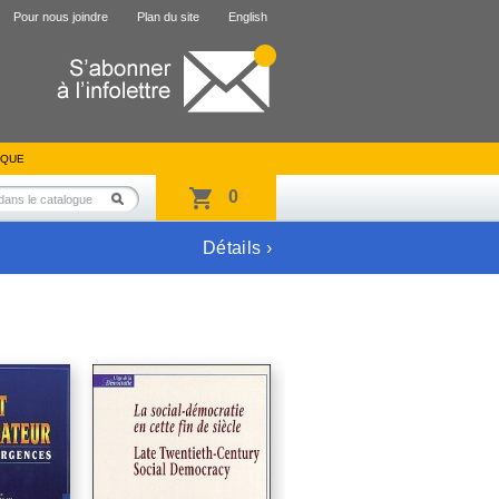
Pour nous joindre
Plan du site
English
IQUE
0
Détails ›