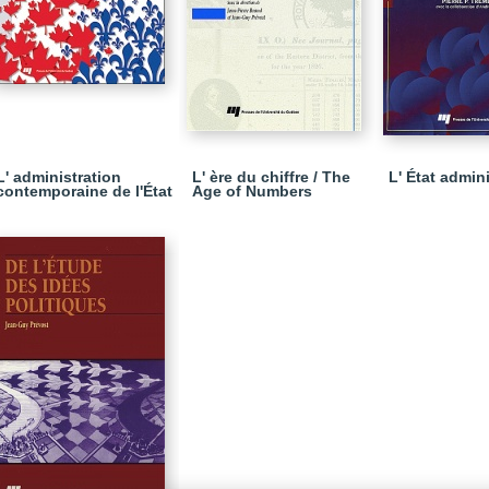
L' administration
L' ère du chiffre / The
L' État admin
contemporaine de l'État
Age of Numbers