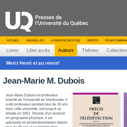
ACCUEIL
NOUVELLES
À PROPOS DES PUQ
DROITS
POUR COMMAN
Livres
Libre accès
Auteurs
Thèmes
Collectio
Merci Henri et au revoir!
Jean-Marie M. Dubois
Jean-Marie Dubois est professeur
émérite de l'Université de Sherbrooke. Il
a été professeur pendant plus de 30 ans
dans cette université, soit jusqu'à sa
retraite en 2003. Titulaire d'un doctorat
en géographie physique, il est
spécialisé en photointerprétation depuis