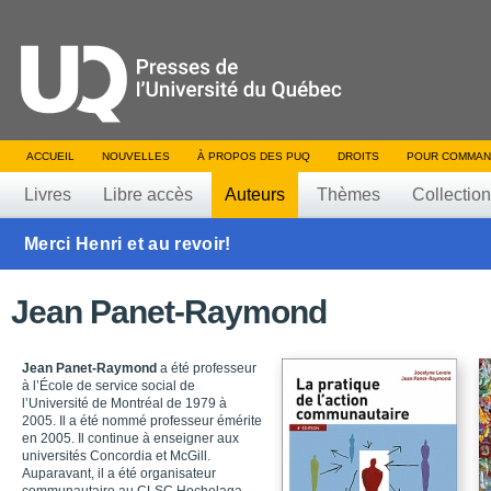
ACCUEIL
NOUVELLES
À PROPOS DES PUQ
DROITS
POUR COMMAN
Livres
Libre accès
Auteurs
Thèmes
Collectio
Merci Henri et au revoir!
Jean Panet-Raymond
Jean Panet-Raymond
a été professeur
à l’École de service social de
l’Université de Montréal de 1979 à
2005. Il a été nommé professeur émérite
en 2005. Il continue à enseigner aux
universités Concordia et McGill.
Auparavant, il a été organisateur