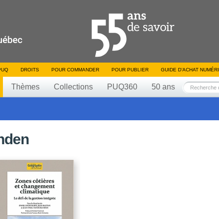
PUQ
DROITS
POUR COMMANDER
POUR PUBLIER
GUIDE D’ACHAT NUMÉR
Thèmes
Collections
PUQ360
50 ans
inden