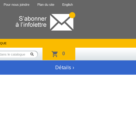
Pour nous joindre
Plan du site
English
IQUE
0
Détails ›