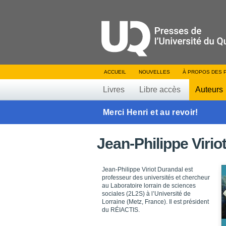
ACCUEIL
NOUVELLES
À PROPOS DES 
Livres
Libre accès
Auteurs
Merci Henri et au revoir!
Jean-Philippe Virio
Jean-Philippe Viriot Durandal est
professeur des universités et chercheur
au Laboratoire lorrain de sciences
sociales (2L2S) à l’Université de
Lorraine (Metz, France). Il est président
du RÉIACTIS.