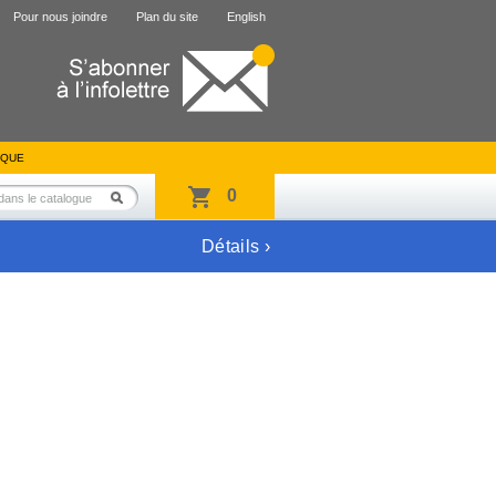
Pour nous joindre
Plan du site
English
IQUE
0
Détails ›