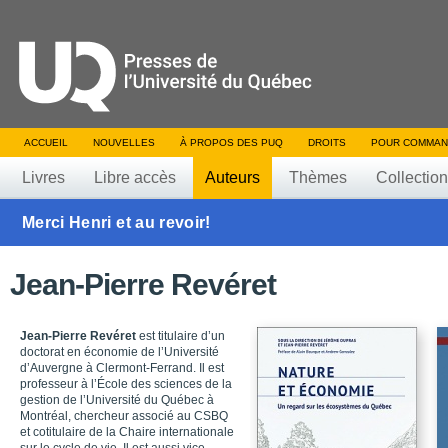
ACCUEIL
NOUVELLES
À PROPOS DES PUQ
DROITS
POUR COMMAN
Livres
Libre accès
Auteurs
Thèmes
Collectio
Merci Henri et au revoir!
Jean-Pierre Revéret
Jean-Pierre Revéret
est titulaire d’un
doctorat en économie de l’Université
d’Auvergne à Clermont-Ferrand. Il est
professeur à l’École des sciences de la
gestion de l’Université du Québec à
Montréal, chercheur associé au CSBQ
et cotitulaire de la Chaire internationale