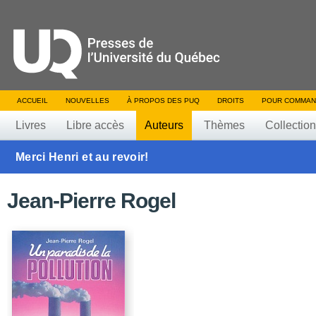
ACCUEIL
NOUVELLES
À PROPOS DES PUQ
DROITS
POUR COMMAN
Livres
Libre accès
Auteurs
Thèmes
Collectio
Merci Henri et au revoir!
Jean-Pierre Rogel