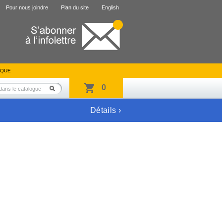
Pour nous joindre
Plan du site
English
IQUE
0
Détails ›