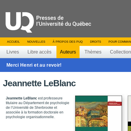
ACCUEIL
NOUVELLES
À PROPOS DES PUQ
DROITS
POUR COMMAN
Livres
Libre accès
Auteurs
Thèmes
Collectio
Merci Henri et au revoir!
Jeannette LeBlanc
Jeannette LeBlanc
est professeure
titulaire au Département de psychologie
de l’Université de Sherbrooke et
associée à la formation doctorale en
psychologie organisationnelle.