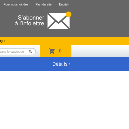
Pour nous joindre
Plan du site
English
IQUE
0
Détails ›