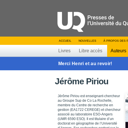
ACCUEIL
NOUVELLES
À PROPOS DES 
Livres
Libre accès
Auteurs
Merci Henri et au revoir!
Jérôme Piriou
Jérôme Piriou est enseignant-chercheur
au Groupe Sup de Co La Rochelle,
membre du Centre de recherche en
gestion (EA1722 CEREGE) et chercheur
associé au laboratoire ESO-Angers
(UMR 6590 ESO). Il est titulaire d’un
doctorat en géographie de l’Université