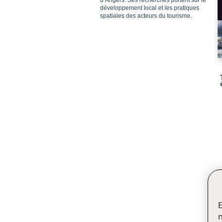
d’Angers. Ses recherches portent sur le
développement local et les pratiques
spatiales des acteurs du tourisme.
E
n