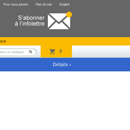
Pour nous joindre
Plan du site
English
IQUE
0
Détails ›