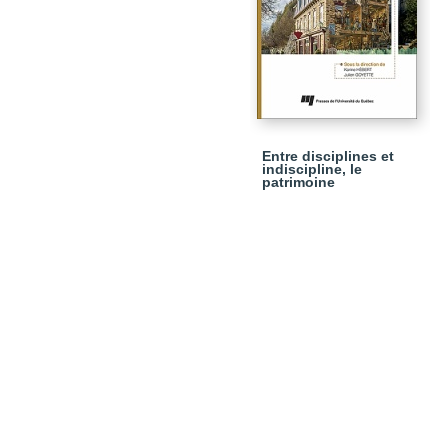
Entre disciplines et
indiscipline, le
patrimoine