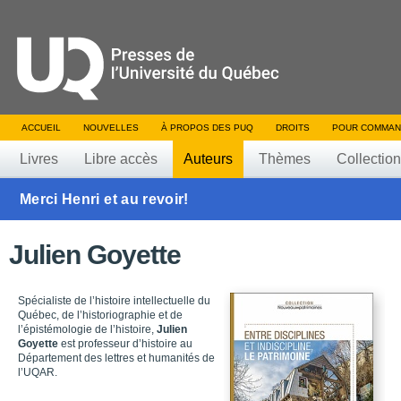
ACCUEIL
NOUVELLES
À PROPOS DES PUQ
DROITS
POUR COMMAN
Livres
Libre accès
Auteurs
Thèmes
Collectio
Merci Henri et au revoir!
Julien Goyette
Spécialiste de l’histoire intellectuelle du
Québec, de l’historiographie et de
l’épistémologie de l’histoire,
Julien
Goyette
est professeur d’histoire au
Département des lettres et humanités de
l’UQAR.