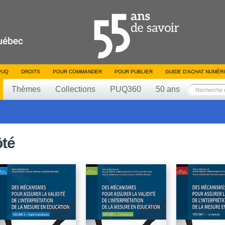
PUQ
DROITS
POUR COMMANDER
POUR PUBLIER
GUIDE D’ACHAT NUMÉR
Thèmes
Collections
PUQ360
50 ans
ôté