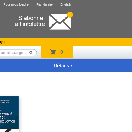
Pour nous joindre
Plan du site
English
IQUE
0
Détails ›