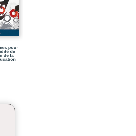
mes pour
idité de
on de la
ucation