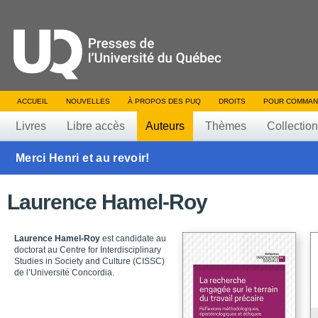
ACCUEIL
NOUVELLES
À PROPOS DES PUQ
DROITS
POUR COMMAN
Livres
Libre accès
Auteurs
Thèmes
Collectio
Merci Henri et au revoir!
Laurence Hamel-Roy
Laurence Hamel-Roy
est candidate au
doctorat au Centre for Interdisciplinary
Studies in Society and Culture (CISSC)
de l’Université Concordia.