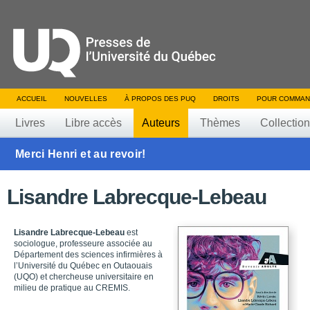
ACCUEIL
NOUVELLES
À PROPOS DES PUQ
DROITS
POUR COMMAN
Livres
Libre accès
Auteurs
Thèmes
Collectio
Merci Henri et au revoir!
Lisandre Labrecque-Lebeau
Lisandre Labrecque-Lebeau
est
sociologue, professeure associée au
Département des sciences infirmières à
l’Université du Québec en Outaouais
(UQO) et chercheuse universitaire en
milieu de pratique au CREMIS.