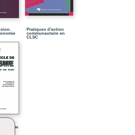
usion.
Pratiques d'action
conomie
communautaire en
CLSC
 marxisme