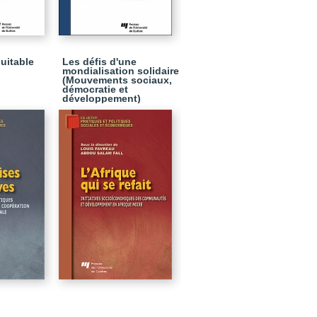
uitable
Les défis d'une
mondialisation solidaire
(Mouvements sociaux,
démocratie et
développement)