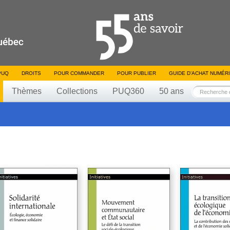
PUQ
DROITS
POUR COMMANDER
POUR PUBLIER
GUIDE D’ACHAT NUMÉR
Thèmes
Collections
PUQ360
50 ans