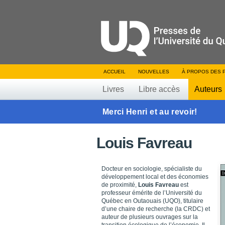
ACCUEIL
NOUVELLES
À PROPOS DES 
Livres
Libre accès
Auteurs
Merci Henri et au revoir!
Louis Favreau
Docteur en sociologie, spécialiste du
développement local et des économies
de proximité,
Louis Favreau
est
professeur émérite de l’Université du
Québec en Outaouais (UQO), titulaire
d’une chaire de recherche (la CRDC) et
auteur de plusieurs ouvrages sur la