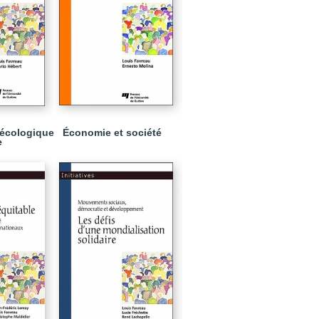
 écologique
Économie et société
e