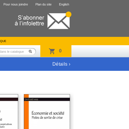
Pour nous joindre
Plan du site
English
IQUE
0
Détails ›