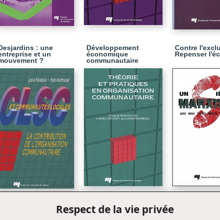
Desjardins : une
Développement
Contre l'excl
entreprise et un
économique
Repenser l'é
mouvement ?
communautaire
Respect de la vie privée
CLSC et communautés
Théorie et pratiques en
Un siècle de
locales
organisation
communautaire