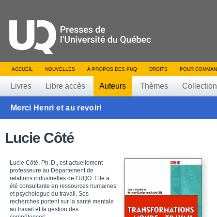
ACCUEIL
NOUVELLES
À PROPOS DES PUQ
DROITS
POUR COMMAN
Livres
Libre accès
Auteurs
Thèmes
Collectio
Merci Henri et au revoir!
Lucie Côté
Lucie Côté, Ph. D., est actuellement
professeure au Département de
relations industrielles de l’UQO. Elle a
été consultante en ressources humaines
et psychologue du travail. Ses
recherches portent sur la santé mentale
au travail et la gestion des