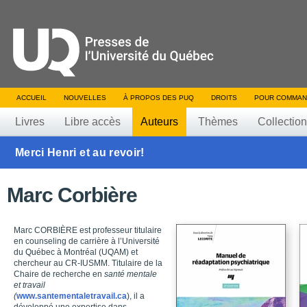
ACCUEIL
NOUVELLES
À PROPOS DES PUQ
DROITS
POUR COMMAN
Livres
Libre accès
Auteurs
Thèmes
Collectio
Merci Henri et au revoir!
Marc Corbière
Marc CORBIÈRE est professeur titulaire
en counseling de carrière à l’Université
du Québec à Montréal (UQAM) et
chercheur au CR-IUSMM. Titulaire de la
Chaire de recherche en
santé mentale
et travail
(
www.santementaletravail.ca
), il a