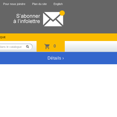
Pour nous joindre
Plan du site
English
IQUE
0
Détails ›