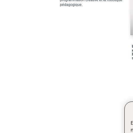
programmation créative et la robotique
pédagogique.
E
n