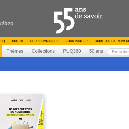
PUQ
DROITS
POUR COMMANDER
POUR PUBLIER
GUIDE D’ACHAT NUMÉR
Thèmes
Collections
PUQ360
50 ans