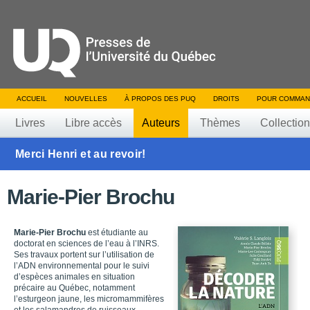
ACCUEIL
NOUVELLES
À PROPOS DES PUQ
DROITS
POUR COMMAN
Livres
Libre accès
Auteurs
Thèmes
Collectio
Merci Henri et au revoir!
Marie-Pier Brochu
Marie-Pier Brochu
est étudiante au
doctorat en sciences de l’eau à l’INRS.
Ses travaux portent sur l’utilisation de
l’ADN environnemental pour le suivi
d’espèces animales en situation
précaire au Québec, notamment
l’esturgeon jaune, les micromammifères