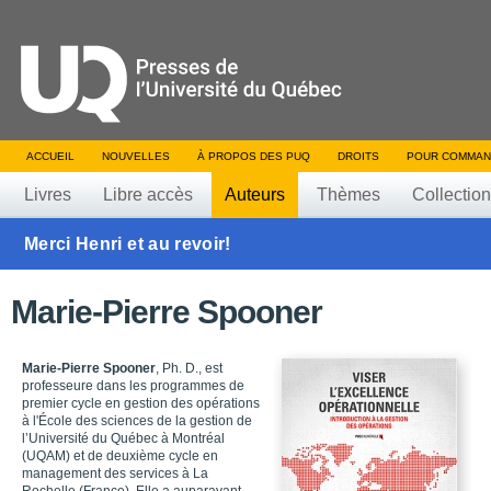
ACCUEIL
NOUVELLES
À PROPOS DES PUQ
DROITS
POUR COMMAN
Livres
Libre accès
Auteurs
Thèmes
Collectio
Merci Henri et au revoir!
Marie-Pierre Spooner
Marie-Pierre Spooner
, Ph. D., est
professeure dans les programmes de
premier cycle en gestion des opérations
à l'École des sciences de la gestion de
l’Université du Québec à Montréal
(UQAM) et de deuxième cycle en
management des services à La