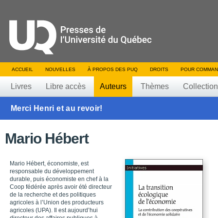
ACCUEIL
NOUVELLES
À PROPOS DES PUQ
DROITS
POUR COMMAN
Livres
Libre accès
Auteurs
Thèmes
Collectio
Merci Henri et au revoir!
Mario Hébert
Mario Hébert, économiste, est
responsable du développement
durable, puis économiste en chef à la
Coop fédérée après avoir été directeur
de la recherche et des politiques
agricoles à l’Union des producteurs
agricoles (UPA). Il est aujourd’hui