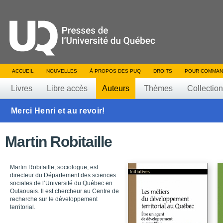
ACCUEIL
NOUVELLES
À PROPOS DES PUQ
DROITS
POUR COMMAN
Livres
Libre accès
Auteurs
Thèmes
Collectio
Merci Henri et au revoir!
Martin Robitaille
Martin Robitaille, sociologue, est
directeur du Département des sciences
sociales de l’Université du Québec en
Outaouais. Il est chercheur au Centre de
recherche sur le développement
territorial.