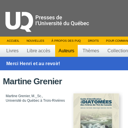
ACCUEIL
NOUVELLES
À PROPOS DES PUQ
DROITS
POUR COMMAN
Livres
Libre accès
Auteurs
Thèmes
Collectio
Merci Henri et au revoir!
Martine Grenier
Martine Grenier, M._Sc.,
Université du Québec à Trois-Rivières