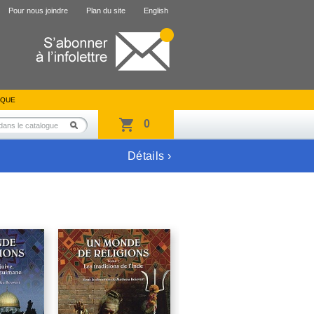
Pour nous joindre
Plan du site
English
IQUE
0
Détails ›