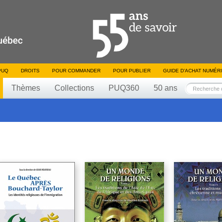
PUQ
DROITS
POUR COMMANDER
POUR PUBLIER
GUIDE D’ACHAT NUMÉR
Thèmes
Collections
PUQ360
50 ans