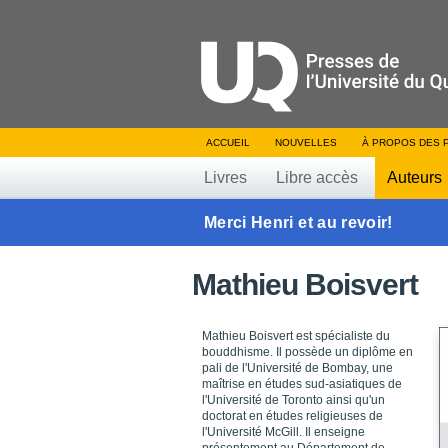
ACCUEIL
NOUVELLES
À PROPOS DES 
Livres
Libre accès
Auteurs
Merci Henri et au revoir!
Mathieu Boisvert
Mathieu Boisvert est spécialiste du
bouddhisme. Il possède un diplôme en
pali de l'Université de Bombay, une
maîtrise en études sud-asiatiques de
l'Université de Toronto ainsi qu'un
doctorat en études religieuses de
l'Université McGill. Il enseigne