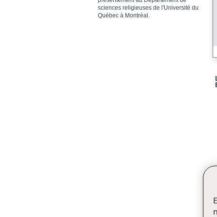
présentement au Département de
sciences religieuses de l'Université du
Québec à Montréal.
E
n