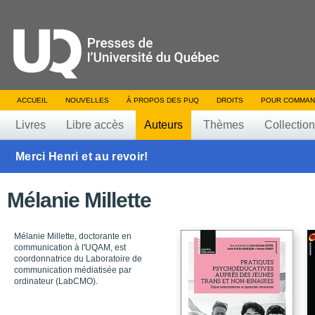
ACCUEIL
NOUVELLES
À PROPOS DES PUQ
DROITS
POUR COMMAN
Livres
Libre accès
Auteurs
Thèmes
Collectio
Merci Henri et au revoir!
Mélanie Millette
Mélanie Millette, doctorante en
communication à l'UQAM, est
coordonnatrice du Laboratoire de
communication médiatisée par
ordinateur (LabCMO).