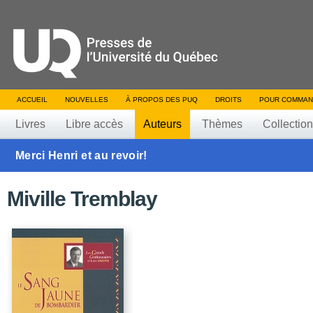
ACCUEIL
NOUVELLES
À PROPOS DES PUQ
DROITS
POUR COMMAN
Livres
Libre accès
Auteurs
Thèmes
Collectio
Merci Henri et au revoir!
Miville Tremblay