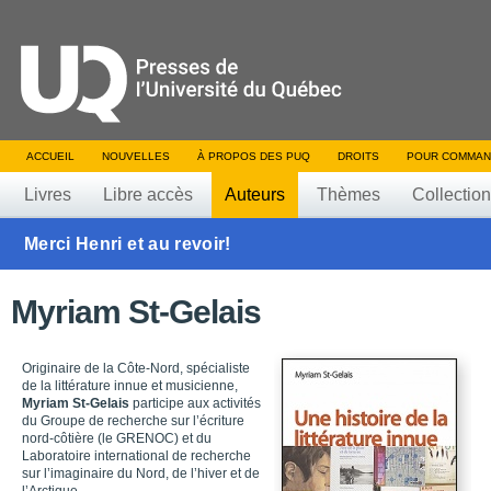
ACCUEIL
NOUVELLES
À PROPOS DES PUQ
DROITS
POUR COMMAN
Livres
Libre accès
Auteurs
Thèmes
Collectio
Merci Henri et au revoir!
Myriam St-Gelais
Originaire de la Côte-Nord, spécialiste
de la littérature innue et musicienne,
Myriam St-Gelais
participe aux activités
du Groupe de recherche sur l’écriture
nord-côtière (le GRENOC) et du
Laboratoire international de recherche
sur l’imaginaire du Nord, de l’hiver et de