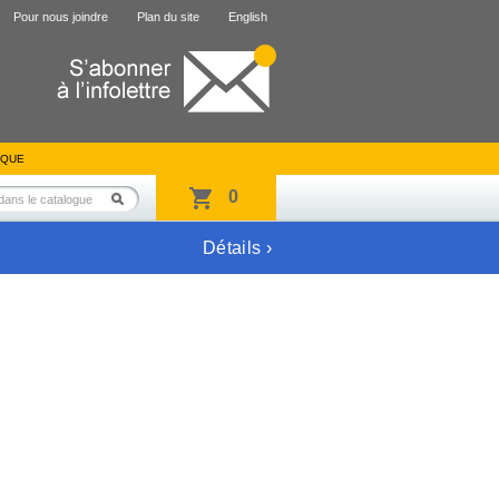
Pour nous joindre
Plan du site
English
IQUE
0
Détails ›