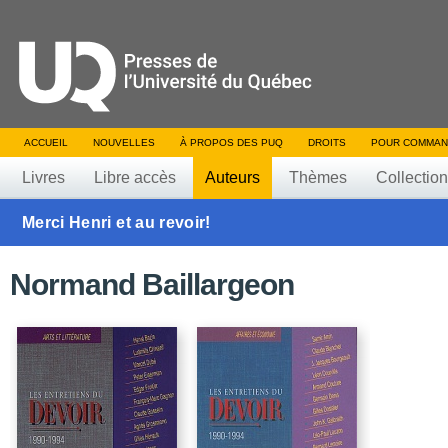
ACCUEIL
NOUVELLES
À PROPOS DES PUQ
DROITS
POUR COMMAN
Livres
Libre accès
Auteurs
Thèmes
Collectio
Merci Henri et au revoir!
Normand Baillargeon