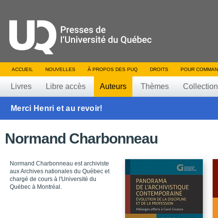
ACCUEIL
NOUVELLES
À PROPOS DES PUQ
DROITS
POUR COMMAN
Livres
Libre accès
Auteurs
Thèmes
Collectio
Merci Henri et au revoir!
Normand Charbonneau
Normand Charbonneau est archiviste
aux Archives nationales du Québec et
chargé de cours à l'Université du
Québec à Montréal.