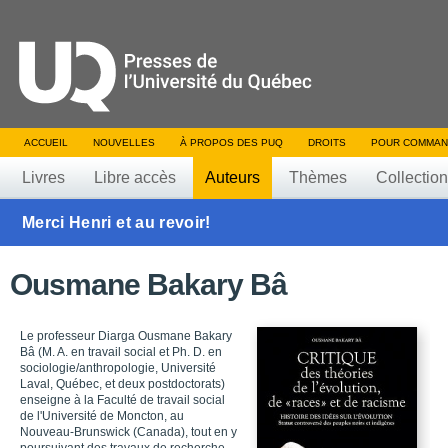
ACCUEIL
NOUVELLES
À PROPOS DES PUQ
DROITS
POUR COMMAN
Livres
Libre accès
Auteurs
Thèmes
Collectio
Merci Henri et au revoir!
Ousmane Bakary Bâ
Le professeur Diarga Ousmane Bakary
Bâ (M. A. en travail social et Ph. D. en
sociologie/anthropologie, Université
Laval, Québec, et deux postdoctorats)
enseigne à la Faculté de travail social
de l'Université de Moncton, au
Nouveau-Brunswick (Canada), tout en y