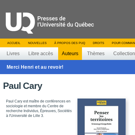
ACCUEIL
NOUVELLES
À PROPOS DES PUQ
DROITS
POUR COMMAN
Livres
Libre accès
Auteurs
Thèmes
Collectio
Merci Henri et au revoir!
Paul Cary
Paul Cary est maître de conférences en
sociologie et membre du Centre de
recherche Individus, Épreuves, Sociétés
à l'Université de Lille 3.