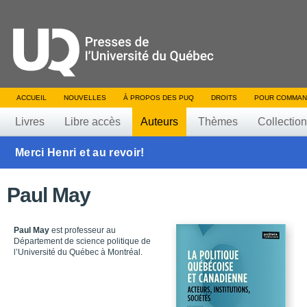
ACCUEIL
NOUVELLES
À PROPOS DES PUQ
DROITS
POUR COMMAN
Livres
Libre accès
Auteurs
Thèmes
Collectio
Merci Henri et au revoir!
Paul May
Paul May
est professeur au
Département de science politique de
l’Université du Québec à Montréal.